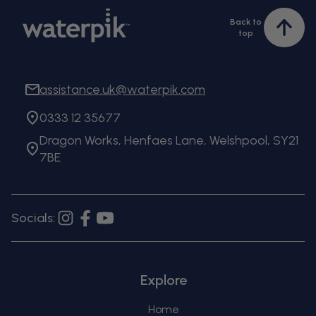
Back to
Bac
top
to
top
assistance.uk@waterpik.com
0333 12 35677
Dragon Works, Henfaes Lane, Welshpool, SY21
7BE
Socials:
Instagram
Facebook
YouTube
Explore
Home