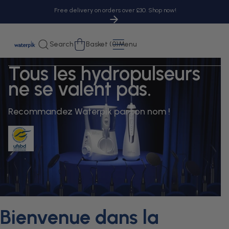
tent
Free delivery on orders over £30. Shop now!
Cart
Search
Basket (0)
Menu
Tous les hydropulseurs
ne se valent pas.
Recommandez Waterpik par son nom !
Bienvenue dans la